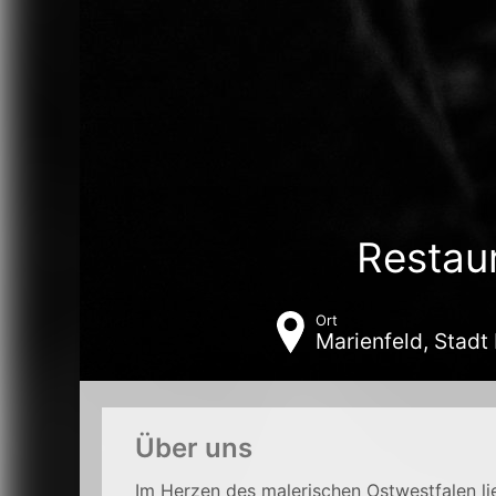
Restaur
Ort
Marienfeld, Stadt
Über uns
Im Herzen des malerischen Ostwestfalen lie