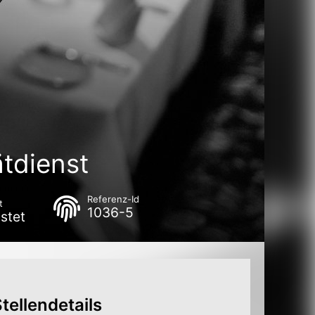
ätdienst
Referenz-Id
t
1036-5
stet
tellendetails