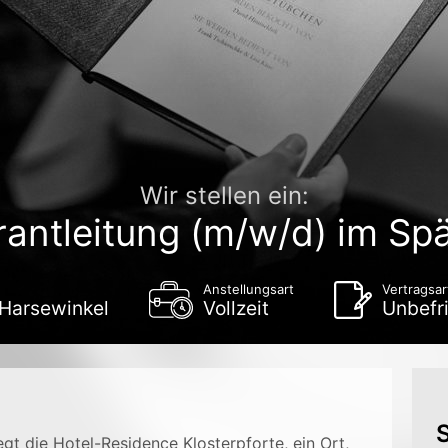
Wir stellen ein:
antleitung (m/w/d) im Sp
Anstellungsart
Vertragsar
 Harsewinkel
Vollzeit
Unbefri
S
gt die Hotel-Residence Klosterpforte, ein Ort,