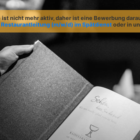
ist nicht mehr aktiv, daher ist eine Bewerbung dara
:
Restaurantleitung (m/w/d) im Spätdienst
oder in 